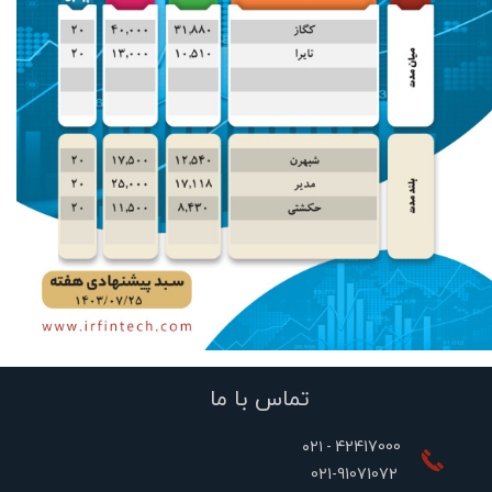
​تماس با ما
۰۲۱ - 42417000
​​​​​​​021-91071072