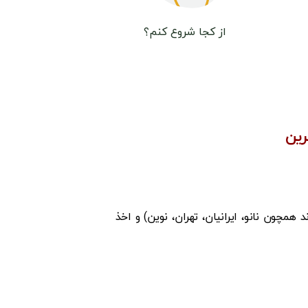
از کجا شروع کنم؟
رین
مچون نانو، ایرانیان، تهران، نوین) و اخذ